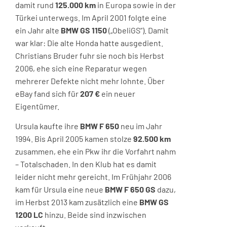
damit rund
125.000 km
in Europa sowie in der
Türkei unterwegs. Im April 2001 folgte eine
ein Jahr alte
BMW GS 1150
(„ObeliGS“). Damit
war klar: Die alte Honda hatte ausgedient.
Christians Bruder fuhr sie noch bis Herbst
2006, ehe sich eine Reparatur wegen
mehrerer Defekte nicht mehr lohnte. Über
eBay fand sich für
207 €
ein neuer
Eigentümer.
Ursula kaufte ihre
BMW F 650
neu im Jahr
1994. Bis April 2005 kamen stolze
92.500 km
zusammen, ehe ein Pkw ihr die Vorfahrt nahm
– Totalschaden. In den Klub hat es damit
leider nicht mehr gereicht. Im Frühjahr 2006
kam für Ursula eine neue
BMW F 650 GS
dazu,
im Herbst 2013 kam zusätzlich eine
BMW GS
1200 LC
hinzu. Beide sind inzwischen