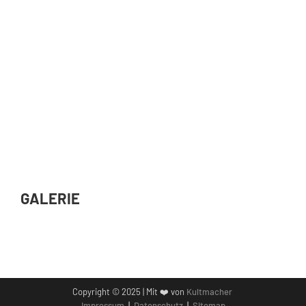
GALERIE
Copyright © 2025 | Mit ❤️ von
Kultmacher
Impressum
|
Datenschutz
|
Sitemap