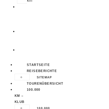
km
AUSRÜSTUNG
&
TIPPS
ÜBER
UNS
KONTAKT
STARTSEITE
REISEBERICHTE
SITEMAP
TOURENÜBERSICHT
100.000
KM –
KLUB
100.000