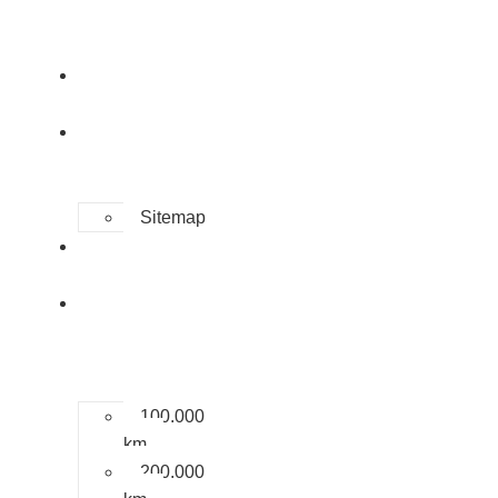
STARTSEITE
REISEBERICHTE
Sitemap
TOURENÜBERSICHT
100.000
KM –
KLUB
100.000
km
200.000