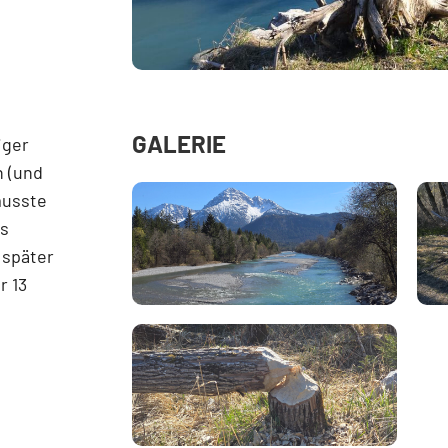
GALERIE
iger
n (und
musste
us
 später
r 13