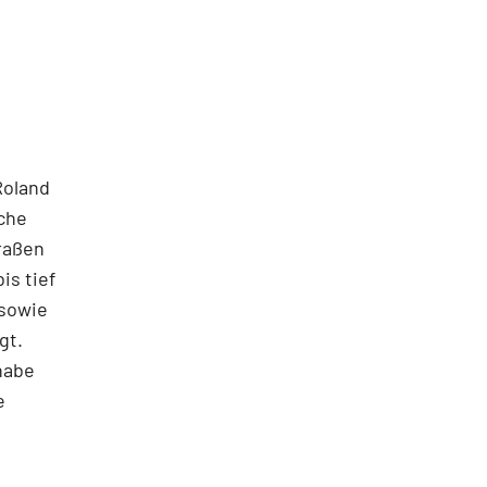
Roland
iche
raßen
is tief
 sowie
gt.
habe
e