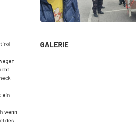
GALERIE
tirol
l wegen
icht
uneck
 ein
ch wenn
el des